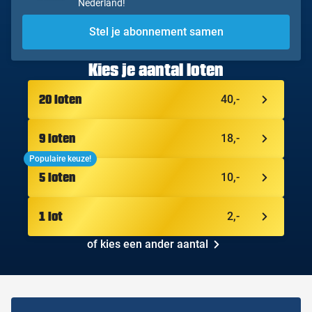
Nederland!
Stel je abonnement samen
Kies je aantal loten
40,-
20 loten
18,-
9 loten
Populaire keuze!
10,-
5 loten
2,-
1 lot
of kies een ander aantal